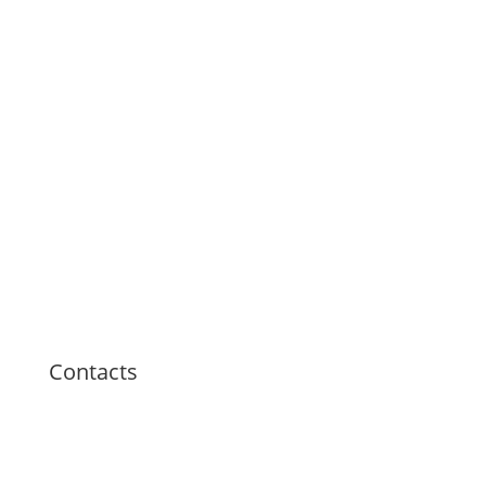
Contacts
info@prysmadigital.it
+39 320 028 7826