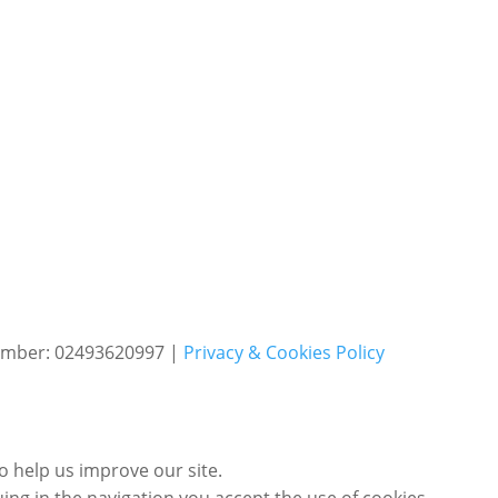
number: 02493620997 |
Privacy & Cookies Policy
 help us improve our site.
ing in the navigation you accept the use of cookies.