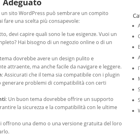
a Adeguato
 per un sito WordPress può sembrare un compito
Ca
i fare una scelta più consapevole:
utto, devi capire quali sono le tue esigenze. Vuoi un
pleto? Hai bisogno di un negozio online o di un
A
 tema dovrebbe avere un design pulito e
e attraente, ma anche facile da navigare e leggere.
n
: Assicurati che il tema sia compatibile con i plugin
o generare problemi di compatibilità con certi
nti
: Un buon tema dovrebbe offrire un supporto
antire la sicurezza e la compatibilità con le ultime
emi offrono una demo o una versione gratuita del loro
arlo.