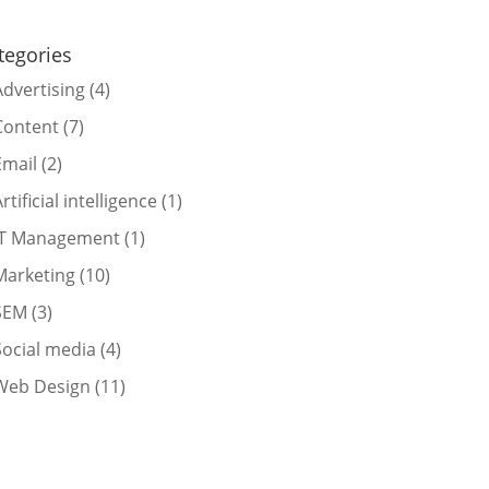
tegories
Advertising
(4)
Content
(7)
Email
(2)
rtificial intelligence
(1)
IT Management
(1)
Marketing
(10)
SEM
(3)
Social media
(4)
Web Design
(11)