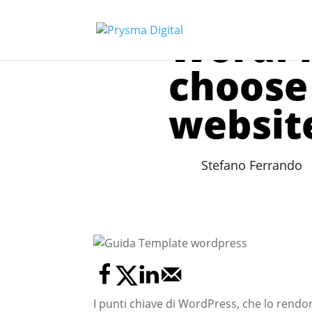
WordPr
choose 
websit
Stefano Ferrando
I punti chiave di WordPress, che lo rendon