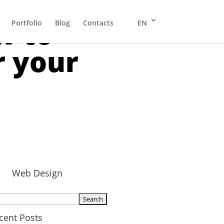
w to
Portfolio
Blog
Contacts
EN
r your
Web Design
arch
:
cent Posts