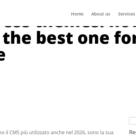
ess themes: ho
Home
About us
Services
the best one fo
e
Se
for
Re
o il CMS più utilizzato anche nel 2026, sono la sua