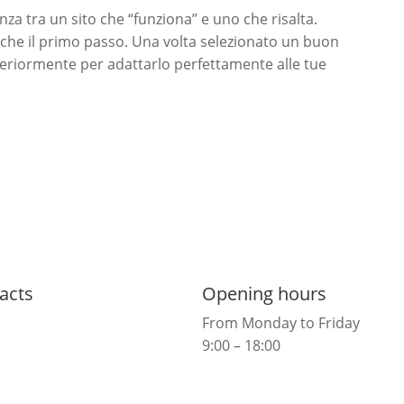
enza tra un sito che “funziona” e uno che risalta.
è che il primo passo. Una volta selezionato un buon
teriormente per adattarlo perfettamente alle tue
acts
Opening hours
From Monday to Friday
info@prysmadigital.it
9:00 – 18:00
+39 320 028 7826